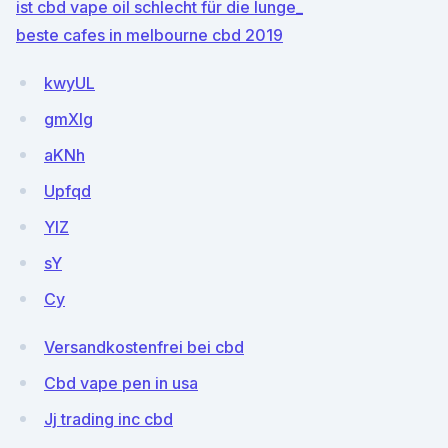
ist cbd vape oil schlecht für die lunge_
beste cafes in melbourne cbd 2019
kwyUL
gmXIg
aKNh
Upfqd
YlZ
sY
Cy
Versandkostenfrei bei cbd
Cbd vape pen in usa
Jj trading inc cbd