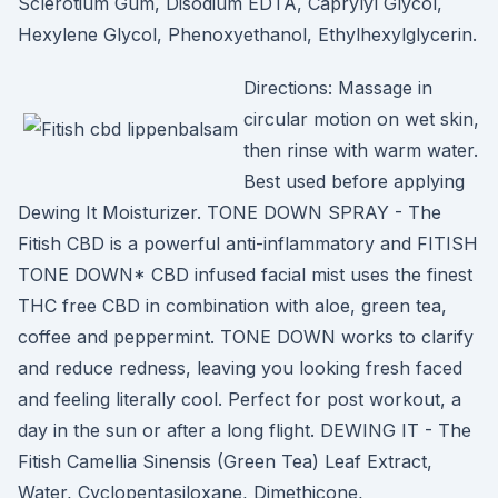
Sclerotium Gum, Disodium EDTA, Caprylyl Glycol,
Hexylene Glycol, Phenoxyethanol, Ethylhexylglycerin.
Directions: Massage in
circular motion on wet skin,
then rinse with warm water.
Best used before applying
Dewing It Moisturizer. TONE DOWN SPRAY - The
Fitish CBD is a powerful anti-inflammatory and FITISH
TONE DOWN* CBD infused facial mist uses the finest
THC free CBD in combination with aloe, green tea,
coffee and peppermint. TONE DOWN works to clarify
and reduce redness, leaving you looking fresh faced
and feeling literally cool. Perfect for post workout, a
day in the sun or after a long flight. DEWING IT - The
Fitish Camellia Sinensis (Green Tea) Leaf Extract,
Water, Cyclopentasiloxane, Dimethicone,