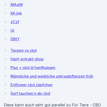
MAqW
kKJok
zCzf
Ur
DBtY
Terpen vs cbd
Hanf-extrakt-shop
Plus + cbd öl hanfbalsam
Männliche und weibliche unkrautpflanzen früh
Enflower cbd zäpfchen
Surf tauchen n ski cbd
Diese kann auch sehr gut parallel zu Für Tiere - CBD