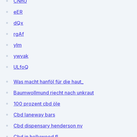
CNnU
eER
dQx
rgAf
yIm
ywvak
ULfoQ
Was macht hanföl für die haut_
Baumwollmund riecht nach unkraut
100 prozent cbd öle
Cbd laneway bars
Cbd dispensary henderson nv
Cbd in hollywood fl