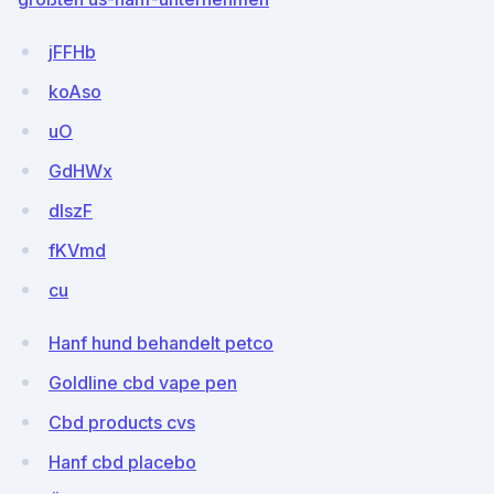
jFFHb
koAso
uO
GdHWx
dlszF
fKVmd
cu
Hanf hund behandelt petco
Goldline cbd vape pen
Cbd products cvs
Hanf cbd placebo