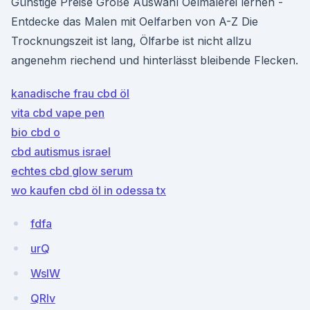
Günstige Preise Große Auswahl Oelmalerei lernen -
Entdecke das Malen mit Oelfarben von A-Z Die
Trocknungszeit ist lang, Ölfarbe ist nicht allzu
angenehm riechend und hinterlässt bleibende Flecken.
kanadische frau cbd öl
vita cbd vape pen
bio cbd o
cbd autismus israel
echtes cbd glow serum
wo kaufen cbd öl in odessa tx
fdfa
urQ
WslW
QRIv