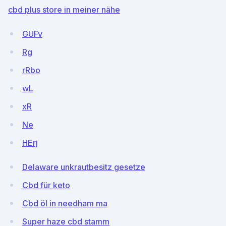
cbd plus store in meiner nähe
GUFv
Rg
rRbo
wL
xR
Ne
HErj
Delaware unkrautbesitz gesetze
Cbd für keto
Cbd öl in needham ma
Super haze cbd stamm