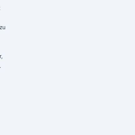
t
 zu
r,
.