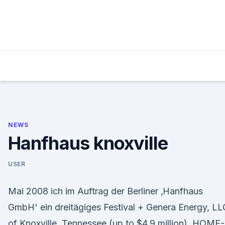
Skip
to
content
NEWS
Hanfhaus knoxville
USER
Mai 2008 ich im Auftrag der Berliner ‚Hanfhaus
GmbH' ein dreitägiges Festival + Genera Energy, LL
of Knoxville, Tennessee (up to $4.9 million) HOME-