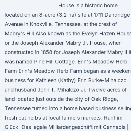
House is a historic home
located on an 8-acre (3.2 ha) site at 1711 Dandridge
Avenue in Knoxville, Tennessee, at the crest of
Mabry's Hill.Also known as the Evelyn Hazen Hous
or the Joseph Alexander Mabry Jr. House, when
constructed in 1858 for Joseph Alexander Mabry II i
was named Pine Hill Cottage. Erin's Meadow Herb
Farm Erin's Meadow Herb Farm began as a weeke
business for Kathleen (Kathy) Erin Burke-Mihalczo
and husband John T. Mihalczo Jr. Twelve acres of
land located just outside the city of Oak Ridge,
Tennessee turned into a home based business sellin
fresh cut herbs at local farmers markets. Hanf im
Glück: Das legale Milliardengeschäft mit Cannabis | 